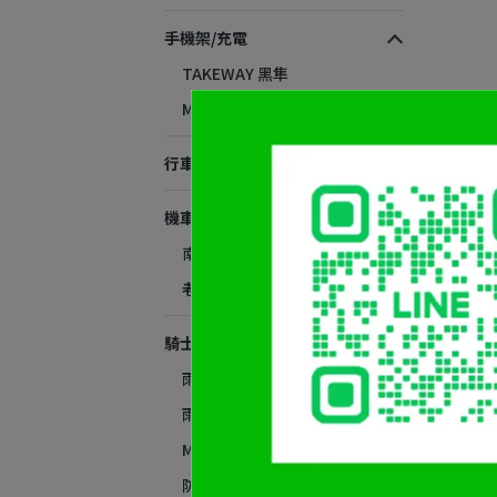
手機架/充電
TAKEWAY 黑隼
MOTO 手機架
行車紀錄器
機車電裝周邊
南極星測速器
老虎摩托霧燈
騎士周邊
雨衣
雨鞋
Muc Off 清潔
防御工事 清潔