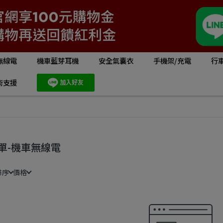
無線電
機車藍芽耳機
安全氣囊衣
手機架/充電
行
術支援
單-機車無線電
排序
價格