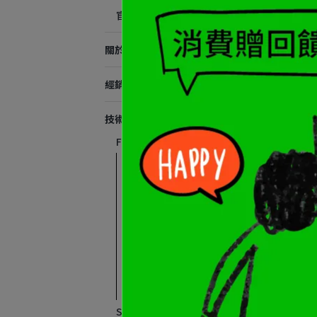
官方周邊商品
關於我們
經銷商
技術支援
F1 Pro手冊及影片
F1 Pro教學影片
F1 Pro說明書下載
F1 Pro與手機配對及APP
註冊連線流程
ASMAX靈犀模式教學及
iPhone設置
F1 Pro/MAX及S2 Pro功能
操作補充說明
S2 Pro手冊及影片