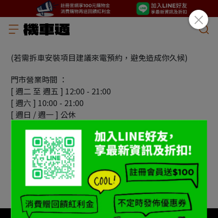
(若需拆車安裝項目建議來電預約，避免造成你久候)
門市營業時間 ：
[ 週二 至 週五 ] 12:00 - 21:00
[ 週六 ] 10:00 - 21:00
[ 週日 / 週一 ] 公休
國定假日
以 Google 告示為主
電話：02-26518691
地址：115 台北市南港區南港路三段200號(靠近成美橋/
饒河街)