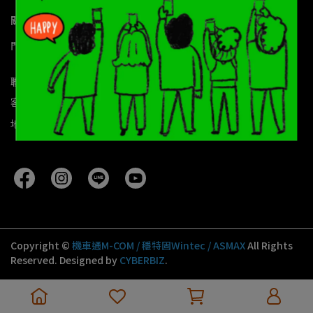
關於我們
門市營業時間
關於我們
查詢
退貨政策
隱私政策
我的帳戶
聯絡資訊
客服專線：02-26518691
地址：115 台北市南港區南港路三段200號
Copyright ©
機車通M-COM / 穩特固Wintec / ASMAX
All Rights
Reserved.
Designed by
CYBERBIZ
.