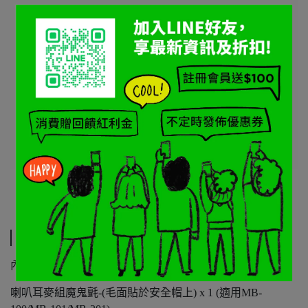
規格說明
內容物 :
喇叭耳麥組魔鬼氈-(毛面貼於安全帽上) x 1 (適用MB-