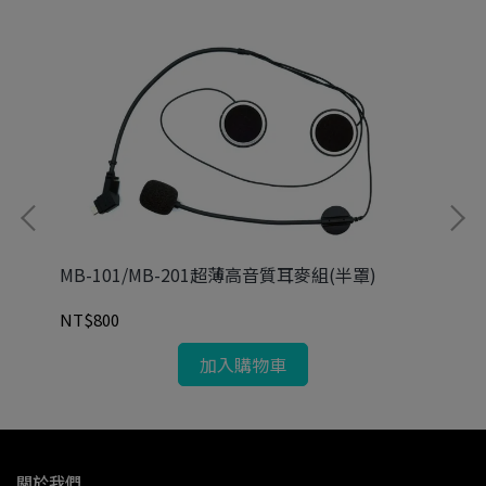
全
MB
MB-101/MB-201超薄高音質耳麥組(半罩)
NT
NT$800
加入購物車
關於我們