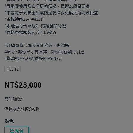
*可重覆使用及自行更換氣瓶，且極為簡易更換
*市售電子式安全氣囊防撞防摔衣更換氣瓶為最便宜
*主機連續25小時工作
*本產品符合歐規CE防護產品認證
*百搭各種服裝及騎士防摔衣
#凡購買背心或夾克即附有一瓶鋼瓶
#尺寸 : 部份尺寸有庫存，部份需客製化引進
#機車通M-COM/穩特固Wintec
HELITE
NT$23,000
商品編號:
供貨狀況:
即將到貨
顏色
螢光黃