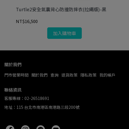
Turtle2安全氣囊背心防撞防摔衣(拉繩版)-黑
T
黃
NT$16,500
NT
加入購物車
關於我們
門市營業時間
關於我們
查詢
退貨政策
隱私政策
我的帳戶
聯絡資訊
客服專線：02-26518691
地址：115 台北市南港區南港路三段200號