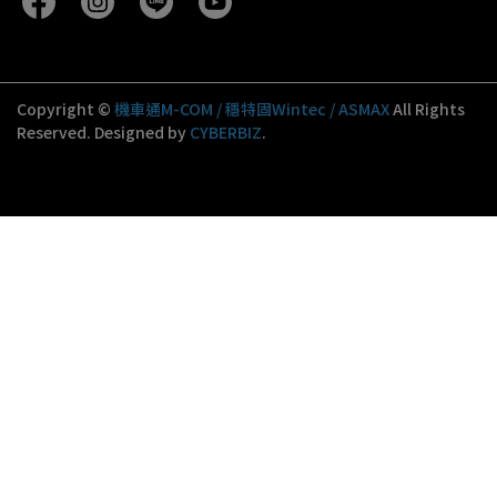
Copyright ©
機車通M-COM / 穩特固Wintec / ASMAX
All Rights
Reserved.
Designed by
CYBERBIZ
.