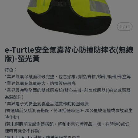
1
/
13
e-Turtle安全氣囊背心防撞防摔衣(無線
版)-螢光黃
特色：
*業界氣囊保護面積最完整，包含頸椎/胸腔/脊椎/鎖骨/肋骨/骨盆等
*業界氣囊充氣量最大，防撞等級最高
*業界最完整全面的雙感應系統(背心主機+前叉感應器)(前叉感應器
為選配件)
*業界電子式安全氣囊產品速度作動範圍最廣
(需選購前叉感測器搭配，將涵括低時速0~20公里被追撞或事故發生
時作動)
(若未選購前叉感測器搭配，將和市售它牌產品一樣，在時速0或低
速時有機會不作動)
*專利TURTLE科技，防護等級業界更高