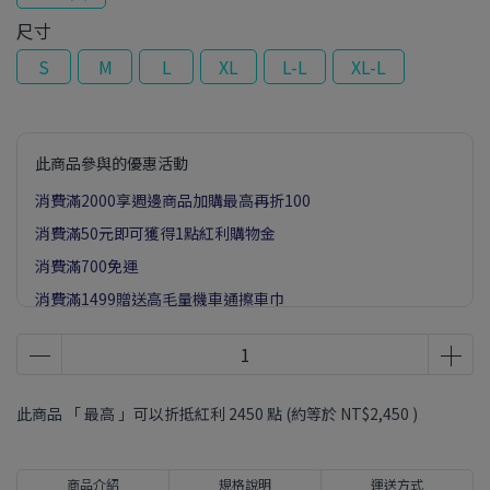
尺寸
S
M
L
XL
L-L
XL-L
此商品參與的優惠活動
消費滿2000享週邊商品加購最高再折100
消費滿50元即可獲得1點紅利購物金
消費滿700免運
消費滿1499贈送高毛量機車通擦車巾
此商品 「 最高 」可以折抵紅利
2450
點 (約等於
NT$2,450
)
商品介紹
規格說明
運送方式