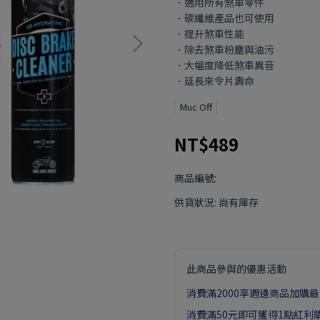
．適用所有煞車零件
．碳纖維產品也可使用
．提升煞車性能
．除去煞車粉塵與油污
．大幅度降低煞車異音
．延長來令片壽命
Muc Off
NT$489
商品編號:
供貨狀況:
尚有庫存
此商品參與的優惠活動
消費滿2000享週邊商品加購最
消費滿50元即可獲得1點紅利