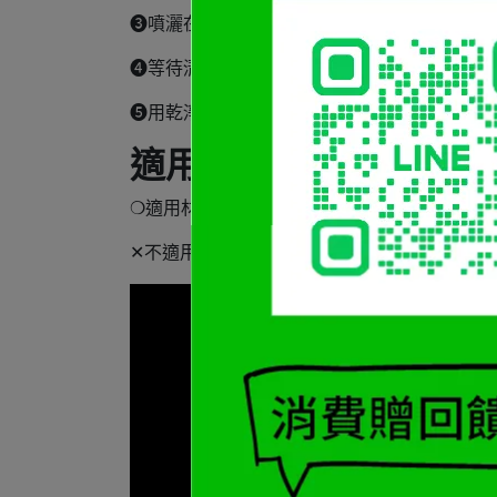
➌噴灑在煞車系統，以清潔來令片及碟盤。
➍等待清潔劑蒸發。
➎用乾淨的乾布擦去多餘的清潔劑。
適用及不適用材質
❍適用材質｜煞車系統、碳纖維
✕不適用材質｜烤漆、陽極處理金屬