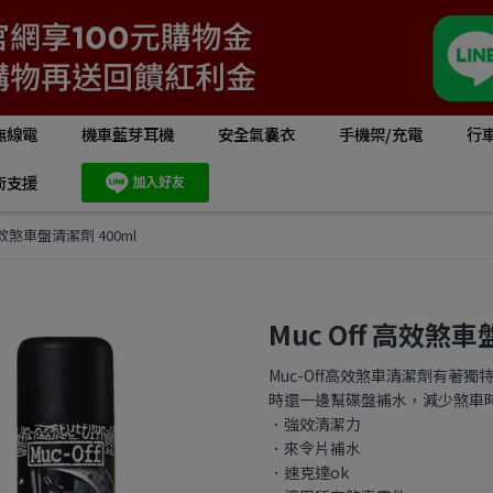
無線電
機車藍芽耳機
安全氣囊衣
手機架/充電
行
術支援
 高效煞車盤清潔劑 400ml
Muc Off 高效煞車
Muc-Off高效煞車清潔劑有
時還一邊幫碟盤補水，減少煞車
．強效清潔力
．來令片補水
．速克達ok