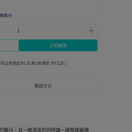
通擦車巾
立即購買
 」可以折抵紅利
25
點 (約等於
NT$25
)
運送方式
上的髒污，且一邊清潔的同時還一邊幫碟盤補